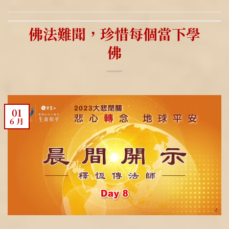
佛法難聞，珍惜每個當下學
佛
01
6 月