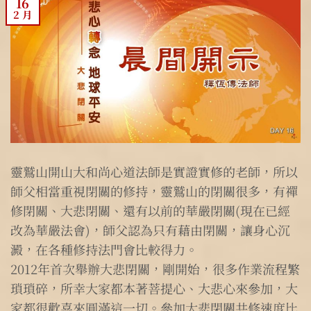
16
2 月
靈鷲山開山大和尚心道法師是實證實修的老師，所以
師父相當重視閉關的修持，靈鷲山的閉關很多，有禪
修閉關、大悲閉關、還有以前的華嚴閉關(現在已經
改為華嚴法會)，師父認為只有藉由閉關，讓身心沉
澱，在各種修持法門會比較得力。
2012年首次舉辦大悲閉關，剛開始，很多作業流程繁
瑣瑣碎，所幸大家都本著菩提心、大悲心來參加，大
家都很歡喜來圓滿這一切。參加大悲閉關共修速度比