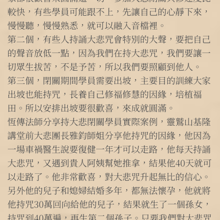
較快，有些學員可能跟不上，先讓自己的心靜下來，
慢慢聽，慢慢熟悉，就可以融入音檔裡。
第二個，有些人持誦大悲咒會特別的大聲，要把自己
的聲音放低一點，因為我們在持大悲咒，我們要讓一
切眾生拔苦，不是予苦，所以我們要照顧到他人。
第三個，閉關期間學員需要出坡，主要目的訓練大家
出坡也能持咒，長養自己修福修慧的因緣，培植福
田。所以安排出坡要很歡喜，來成就圓滿。
恆傳法師分享持大悲閉關學員實際案例，靈鷲山基隆
講堂前大悲團長雅鈞師姐分享他持咒的因緣，他因為
一場車禍醫生說要復健一年才可以走路，他每天持誦
大悲咒，又遇到貴人阿姨幫她推拿，結果他40天就可
以走路了。他非常歡喜，對大悲咒升起無比的信心。
另外他的兒子和媳婦結婚多年，都無法懷孕，他就將
他持咒30萬回向給他的兒子，結果就生了一個孫女，
持咒到40萬遍，再生第二個孫子。只要我們對大悲咒