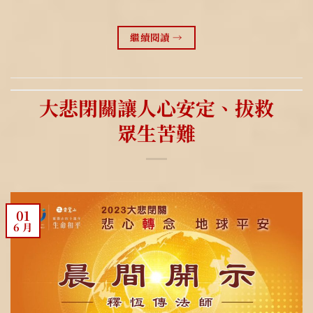
繼續閱讀
→
大悲閉關讓人心安定、拔救
眾生苦難
01
6 月