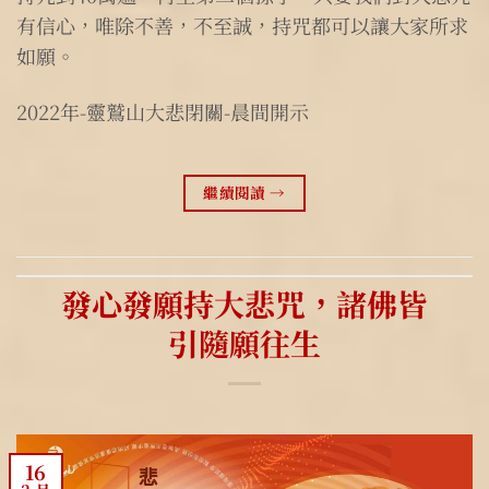
有信心，唯除不善，不至誠，持咒都可以讓大家所求
如願。
2022年-靈鷲山大悲閉關-晨間開示
繼續閱讀
→
發心發願持大悲咒，諸佛皆
引隨願往生
16