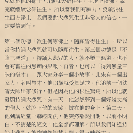
兒就是他的孫子，3歲就夭折往生，在地上禮佛，說
完就繼續念佛往生。 所以當我們有願力，發願要往
生西方淨土，我們要對大悲咒生起非常大的信心，一
定要信願行。
第二個功德「欲生何等佛土，隨願皆得往生」，所以
當你持誦大悲咒就可以隨願往生。第三個功德是「不
墮三惡道」，持誦大悲咒的人，就不墮三惡道，也不
會有畜牲的愚痴的果報。再者，也可以「得到無量三
昧的辯才」，跟大家分享一個小故事，北宋有一個出
家人，名叫慧才，他13歲就受具足戒，他追隨一個法
智大師出家修行，但是因為他的根性駑鈍，所以他就
發願持誦大悲咒。有一天，他忽然夢到一個好幾丈高
的僧人，就脫下他的袈裟，披在他的身上，第二天，
他到講經堂一聽經聞法，他突然豁然開朗，以前不明
白、不清楚的經文，他全部都理解。所以我們知道持
誦大悲咒，能夠讓你智慧大開，得三昧辯才。