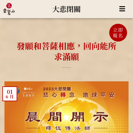
大悲閉關
立即
報名
發願和菩薩相應，回向能所
求滿願
01
6 月