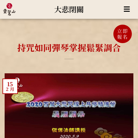
大悲閉關
立即
報名
持咒如同彈琴掌握鬆緊調合
15
2 月