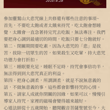
參加靈鷲山大悲咒線上共修還有哪些注意的事項~
首先，不要吃太飽或者太餓來持咒，吃太飽會想睡
覺，太餓會一直急著持完咒去吃飯，無法專注。我們
要把身心調到最適切的時間，吃飯只要七分飽就好。
第二、閉關期間要吃素，因為大悲咒的「悲」是拔
苦，拔除一切眾生的苦，如果殺生又吃葷，持大悲咒
功德力會打折扣。
第三，睡眠要充足，睡眠不足時，持咒會事倍功半，
無法得到到大悲咒真正的利益。
第四、把身心調柔，所謂調柔，就是不說無意義的
話，不做無意義的事，這些都會影響持咒的心情。
第五、請家人成就你閉關的因緣，如果可以，慢慢引
導家人持咒，家裡的磁場會變得越來越好。
心道法師從十五歲開始，聽聞觀音菩薩聖號至今，大