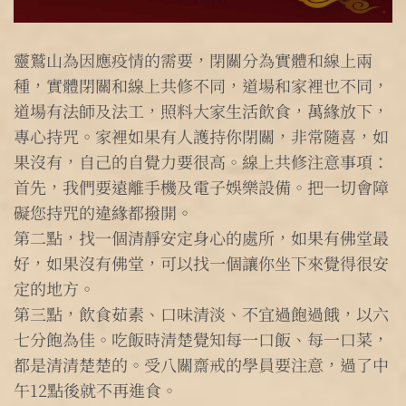
靈鷲山為因應疫情的需要，閉關分為實體和線上兩
種，實體閉關和線上共修不同，道場和家裡也不同，
道場有法師及法工，照料大家生活飲食，萬緣放下，
專心持咒。家裡如果有人護持你閉關，非常隨喜，如
果沒有，自己的自覺力要很高。線上共修注意事項：
首先，我們要遠離手機及電子娛樂設備。把一切會障
礙您持咒的違緣都撥開。
第二點，找一個清靜安定身心的處所，如果有佛堂最
好，如果沒有佛堂，可以找一個讓你坐下來覺得很安
定的地方。
第三點，飲食茹素、口味清淡、不宜過飽過餓，以六
七分飽為佳。吃飯時清楚覺知每一口飯、每一口菜，
都是清清楚楚的。受八關齋戒的學員要注意，過了中
午12點後就不再進食。