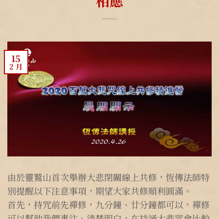
相應
15
2 月
由於靈鷲山首次舉辦大悲閉關線上共修，恆傳法師特
別提醒以下注意事項，期望大家共修順利圓滿。
首先，持咒前先禪修，九分鐘、廿分鐘都可以，禪修
可以幫助我們專注、清楚明白，在持誦大悲咒會比較