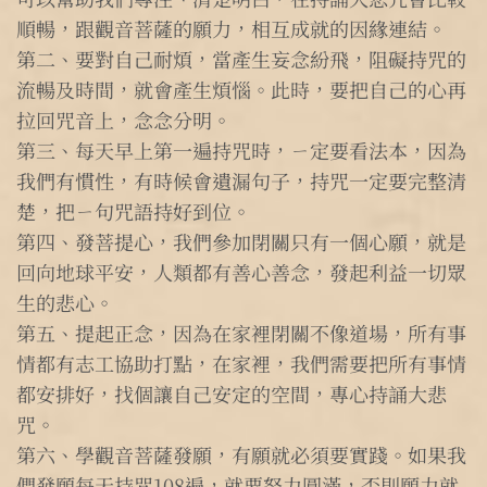
順暢，跟觀音菩薩的願力，相互成就的因緣連結。
第二、要對自己耐煩，當產生妄念紛飛，阻礙持咒的
流暢及時間，就會產生煩惱。此時，要把自己的心再
拉回咒音上，念念分明。
第三、每天早上第一遍持咒時，ㄧ定要看法本，因為
我們有慣性，有時候會遺漏句子，持咒一定要完整清
楚，把ㄧ句咒語持好到位。
第四、發菩提心，我們參加閉關只有一個心願，就是
回向地球平安，人類都有善心善念，發起利益一切眾
生的悲心。
第五、提起正念，因為在家裡閉關不像道場，所有事
情都有志工協助打點，在家裡，我們需要把所有事情
都安排好，找個讓自己安定的空間，專心持誦大悲
咒。
第六、學觀音菩薩發願，有願就必須要實踐。如果我
們發願每天持咒108遍，就要努力圓滿，否則願力就