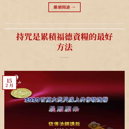
繼續閱讀
→
持咒是累積福德資糧的最好
方法
15
2 月