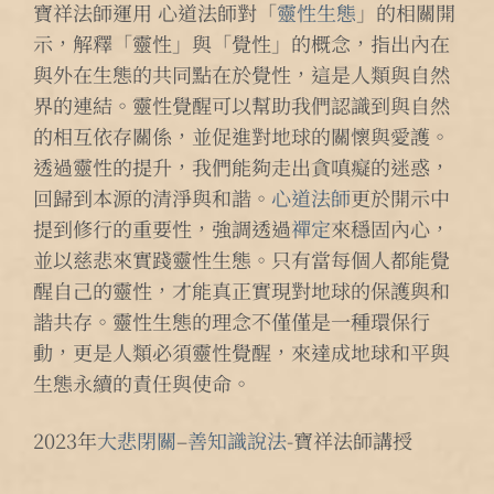
寶祥法師運用 心道法師對「
靈性生態
」的相關開
示，解釋「靈性」與「覺性」的概念，指出內在
與外在生態的共同點在於覺性，這是人類與自然
界的連結。靈性覺醒可以幫助我們認識到與自然
的相互依存關係，並促進對地球的關懷與愛護。
透過靈性的提升，我們能夠走出貪嗔癡的迷惑，
回歸到本源的清淨與和諧。
心道法師
更於開示中
提到修行的重要性，強調透過
禪定
來穩固內心，
並以慈悲來實踐靈性生態。只有當每個人都能覺
醒自己的靈性，才能真正實現對地球的保護與和
諧共存。靈性生態的理念不僅僅是一種環保行
動，更是人類必須靈性覺醒，來達成地球和平與
生態永續的責任與使命。
2023年
大悲閉關
–
善知識說法
-寶祥法師講授