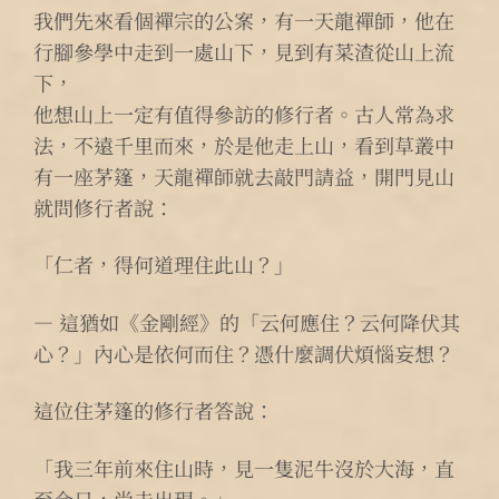
我們先來看個禪宗的公案，有一天龍禪師，他在
行腳參學中走到一處山下，見到有菜渣從山上流
下，
他想山上一定有值得參訪的修行者。古人常為求
法，不遠千里而來，於是他走上山，看到草叢中
有一座茅篷，天龍禪師就去敲門請益，開門見山
就問修行者說：
「仁者，得何道理住此山？」
— 這猶如《金剛經》的「云何應住？云何降伏其
心？」內心是依何而住？憑什麼調伏煩惱妄想？
這位住茅篷的修行者答說：
「我三年前來住山時，見一隻泥牛沒於大海，直
至今日，尚未出現。」