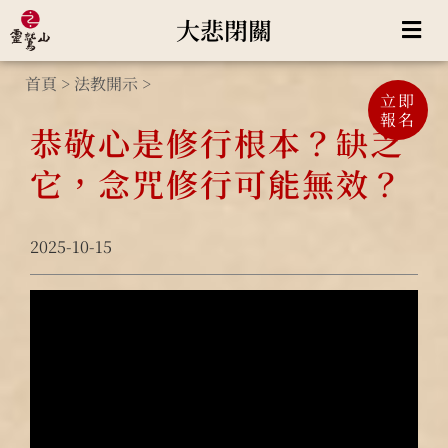
大悲閉關
首頁
>
法教開示
>
立即
報名
恭敬心是修行根本？缺乏
它，念咒修行可能無效？
2025-10-15