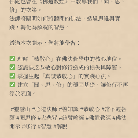
佛陀也曾在《佛遺教經》中教導我們「聞、思、
修」的次第。
法師將闡明如何將聽聞的佛法，透過思維與實
踐，轉化為解脫的智慧。
透過本次開示，您將能學習：
理解「恭敬心」在佛法修學中的核心地位。
認識缺乏恭敬心對修行造成的損失與障礙。
掌握生起「真誠恭敬心」的實踐心法。
建立「聞、思、修」的穩固基礎，讓修行不再
浮於表面。
#靈鷲山 #心道法師 #善知識 #恭敬心 #常不輕菩
薩 #聞思修 #大悲咒 #雜譬喻經 #佛遺教經 #佛法
開示 #修行 #智慧 #解脫