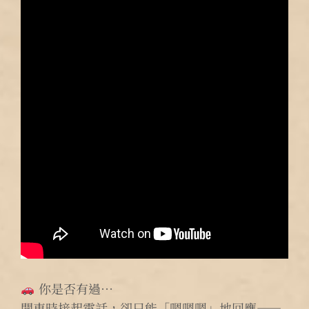
你是否有過…
開車時接起電話，卻只能「嗯嗯嗯」地回應——