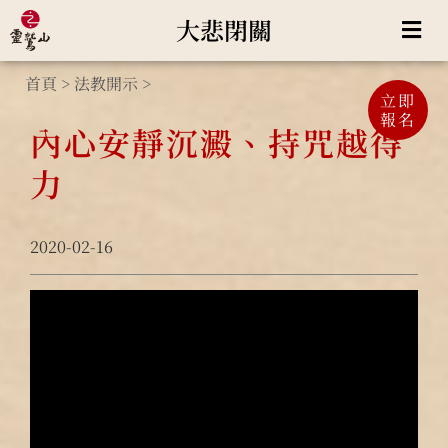
大悲閉關
首頁
>
法教開示
>
立即
報名
內心安靜沉澱、持咒越得
力
2020-02-16