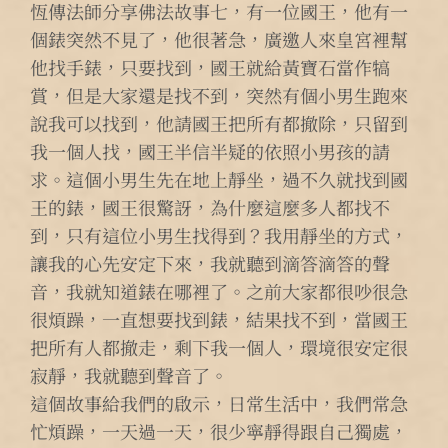
恆傳法師分享佛法故事七，有一位國王，他有一
個錶突然不見了，他很著急，廣邀人來皇宮裡幫
他找手錶，只要找到，國王就給黃寶石當作犒
賞，但是大家還是找不到，突然有個小男生跑來
說我可以找到，他請國王把所有都撤除，只留到
我一個人找，國王半信半疑的依照小男孩的請
求。這個小男生先在地上靜坐，過不久就找到國
王的錶，國王很驚訝，為什麼這麼多人都找不
到，只有這位小男生找得到？我用靜坐的方式，
讓我的心先安定下來，我就聽到滴答滴答的聲
音，我就知道錶在哪裡了。之前大家都很吵很急
很煩躁，一直想要找到錶，結果找不到，當國王
把所有人都撤走，剩下我一個人，環境很安定很
寂靜，我就聽到聲音了。
這個故事給我們的啟示，日常生活中，我們常急
忙煩躁，一天過一天，很少寧靜得跟自己獨處，