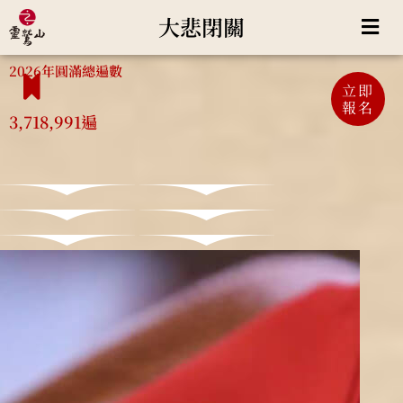
大悲閉關
2026年圓滿總遍數
立即
報名
3,718,991遍