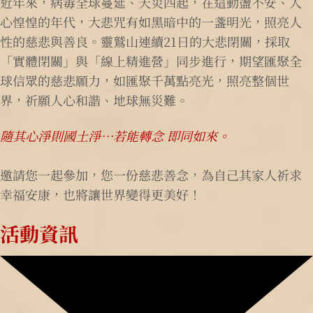
近年來，病毒全球蔓延、天災四起，在這動盪不安、人
心惶惶的年代，大悲咒有如黑暗中的一盞明光，照亮人
性的慈悲與善良。靈鷲山連續21日的大悲閉關，採取
「實體閉關」與「線上精進營」同步進行，期望匯聚全
球信眾的慈悲願力，如匯聚千萬點亮光，照亮整個世
界，祈願人心和諧、地球無災難。
隨其心淨則國土淨…若能轉念 即同如來。
邀請您一起參加，您一份慈悲善念，為自己其家人祈求
幸福安康，也將讓世界變得更美好！
活動資訊