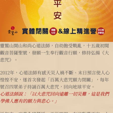
靈鷲山開山和尚心道法師，自幼飽受戰亂，十五歲初聞
觀音菩薩聖號，發願一生奉行觀音行願，修持弘揚《大
悲咒》。
2012年，心道法師有感天災人禍不斷、末日預言使人心
惶惶不安，遂首次發起「百萬大悲咒願力閉關」，每年
號召四眾弟子持誦百萬大悲咒，回向地球平安。
心道法師說：「以大悲咒回向遠離一切災難，這是我們
學佛人應有的願力與悲心。」